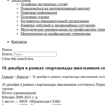
Телефоны экстренных служб
Пожаловаться на противоправный контент
Правовая информация
Полезные ссылки
Регламенты образовательной организации
Памятки действий в чрезвычайных ситуациях
Методические рекомендации по профилактике терр
Мероприятия по профилактике терроризма
Контакты
Поиск
Поиск
Close this search box.
16 декабря в рамках спартакиады школьников со
Главная
>
Новости
>
16 декабря в рамках спартакиады школьников сост
16 декабря в рамках спартакиады школьников состоялось Перве
группе.
Итоги соревнований:
Юноши 2009-2011 г. р.
1 место — МОУ «Шумовская СОШ»