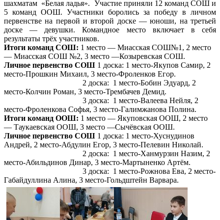
шахматам «Белая ладья». Участие приняли 12 команд СОШ и
5 команд ООШ. Участники боролись за победу в личном
первенстве на первой и второй доске — юноши, на третьей
доске — девушки. Командное место включает в себя
результаты трёх участников.
Итоги команд СОШ:
1 место — Миасская СОШ№1, 2 место
— Миасская СОШ №2, 3 место —Козыревская СОШ.
Личное первенство СОШ
1 доска:
1 место-Якупов Самир, 2
место-Прошкин Михаил, 3 место-Фроленков Егор.
2 доска: 1 место-Бобин Эдуард, 2
место-Колчин Роман, 3 место-Трембачев Демид.
3 доска: 1 место-Валеева Нейля, 2
место-Фроленкова Софья, 3 место-Галимжанова Полина.
Итоги команд ООШ:
1 место — Якуповская ООШ, 2 место
— Таукаевская ООШ, 3 место —Сычёвская ООШ.
Личное первенство СОШ
1 доска:
1 место-Хуснудинов
Андрей, 2 место-Абдулин Егор, 3 место-Пелевин Николай.
2 доска: 1 место-Ханмурзин Назим, 2
место-Абильдинов Динар, 3 место-Мартыненко Артём.
3 доска: 1 место-Рожнова Ева, 2 место-
Габайдуллина Алина, 3 место-Гольдштейн Варвара.