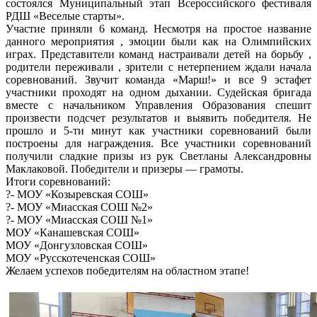
состоялся Муниципальный этап Всероссийского фестиваля
РДШ «Веселые старты».
Участие приняли 6 команд. Несмотря на простое название
данного мероприятия , эмоции были как на Олимпийских
играх. Представители команд настраивали детей на борьбу ,
родители переживали , зрители с нетерпением ждали начала
соревнований. Звучит команда «Марш!» и все 9 эстафет
участники проходят на одном дыхании. Судейская бригада
вместе с начальником Управления Образования спешит
произвести подсчет результатов и выявить победителя. Не
прошло и 5-ти минут как участники соревнований были
построены для награждения. Все участники соревнований
получили сладкие призы из рук Светланы Александровны
Маклаковой. Победители и призеры — грамоты.
Итоги соревнований:
?- МОУ «Козыревская СОШ»
?- МОУ «Миасская СОШ №2»
?- МОУ «Миасская СОШ №1»
МОУ «Канашевская СОШ»
МОУ «Донгузловская СОШ»
МОУ «Русскотеченская СОШ»
Желаем успехов победителям на областном этапе!