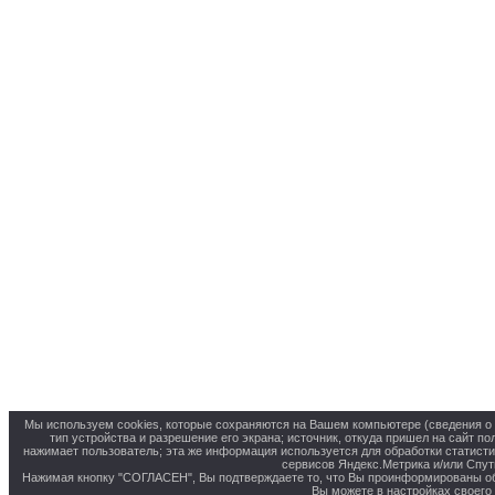
Мы используем cookies, которые сохраняются на Вашем компьютере (сведения о м
тип устройства и разрешение его экрана; источник, откуда пришел на сайт по
нажимает пользователь; эта же информация используется для обработки статист
сервисов Яндекс.Метрика и/или Спут
Нажимая кнопку "СОГЛАСЕН", Вы подтверждаете то, что Вы проинформированы об 
Вы можете в настройках своего